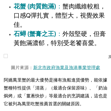
花蟹 (肉質飽滿)
：
蟹肉纖維較粗，
口感Q彈扎實，體型大，視覺效果
佳。
石蟳 (蟹膏之王)
：
外殼堅硬，但膏
黃飽滿濃郁，特別受老饕喜愛。
圖片來源：
新北市政府漁業及漁港事業管理處
阿嬌萬里蟹的最大優勢是擁有漁船進貨優勢，能依據
蟹種特性提供「清蒸」（最適合保留原味）、「奶油
焗烤」或「薑蔥快炒」等最適合的烹調建議，這也是
它被列為萬里吃蟹推薦首選的關鍵原因。