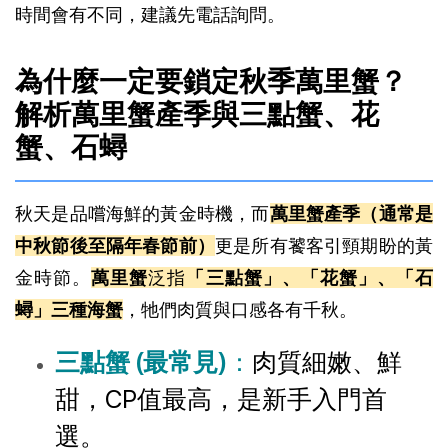
時間會有不同，建議先電話詢問。
為什麼一定要鎖定秋季萬里蟹？
解析萬里蟹產季與三點蟹、花
蟹、石蟳
秋天是品嚐海鮮的黃金時機，而
萬里蟹產季（通常是
中秋節後至隔年春節前）
更是所有饕客引頸期盼的黃
金時節。
萬里蟹
泛指
「三點蟹」、「花蟹」、「石
蟳」三種海蟹
，牠們肉質與口感各有千秋。
三點蟹 (最常見)
：
肉質細嫩、鮮
甜，CP值最高，是新手入門首
選。