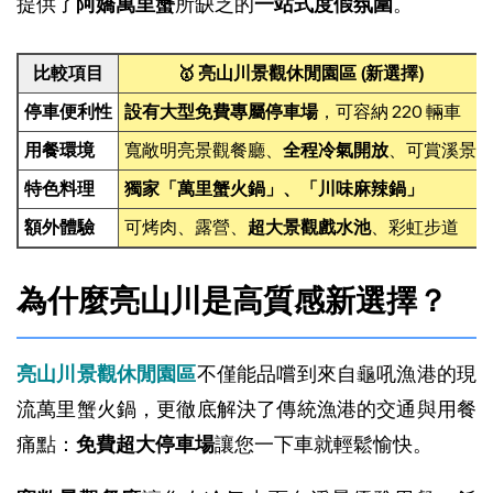
提供了
阿嬌萬里蟹
所缺乏的
一站式度假氛圍
。
比較項目
🥇 亮山川景觀休閒園區 (新選擇)
停車便利性
設有大型免費專屬停車場
，可容納 220 輛車
用餐環境
寬敞明亮景觀餐廳、
全程冷氣開放
、可賞溪景
特色料理
獨家「萬里蟹火鍋」、「川味麻辣鍋」
額外體驗
可烤肉、露營、
超大景觀戲水池
、彩虹步道
為什麼亮山川是高質感新選擇？
亮山川景觀休閒園區
不僅能品嚐到來自龜吼漁港的現
流萬里蟹火鍋，更徹底解決了傳統漁港的交通與用餐
痛點：
免費超大停車場
讓您一下車就輕鬆愉快。