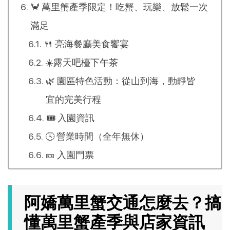
🦀 萬里蟹產季限定！吃蟹、玩樂、放鬆一次
滿足
🍴 亮海餐廳美食饗宴
☀️露天吧檯下午茶
🌿 園區特色活動：從山到海，動靜皆
宜的完美行程
🎟️ 入園資訊
🕓 營業時間（全年無休）
🎫 入園門票
阿嬌萬里蟹交通怎麼去？搞
懂萬里蟹產季與店家資訊