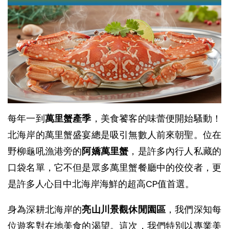
每年一到
萬里蟹產季
，美食饕客的味蕾便開始騷動！
北海岸的萬里蟹盛宴總是吸引無數人前來朝聖。位在
野柳龜吼漁港旁的
阿嬌萬里蟹
，是許多內行人私藏的
口袋名單，它不但是眾多萬里蟹餐廳中的佼佼者，更
是許多人心目中北海岸海鮮的超高CP值首選。
身為深耕北海岸的
亮山川景觀休閒園區
，我們深知每
位遊客對在地美食的渴望。這次，我們特別以專業美