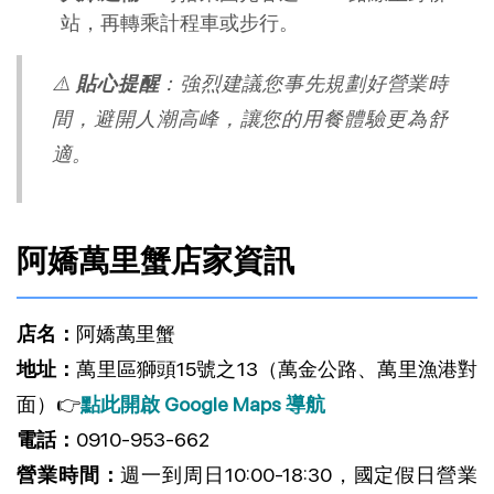
站，再轉乘計程車或步行。
⚠️
貼心提醒
：強烈建議您事先規劃好營業時
間，避開人潮高峰，讓您的用餐體驗更為舒
適。
阿嬌萬里蟹店家資訊
店名：
阿嬌萬里蟹
地址：
萬里區獅頭15號之13（萬金公路、萬里漁港對
面）👉
點此開啟 Google Maps 導航
電話：
0910-953-662
營業時間：
週一到周日10:00-18:30，國定假日營業