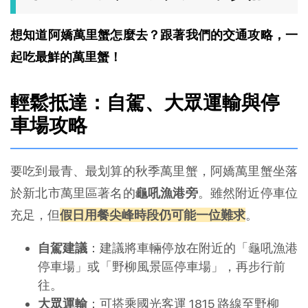
想知道阿嬌萬里蟹怎麼去？跟著我們的交通攻略，一
起吃最鮮的萬里蟹！
輕鬆抵達：自駕、大眾運輸與停
車場攻略
要吃到最青、最划算的秋季萬里蟹，阿嬌萬里蟹坐落
於新北市萬里區著名的
龜吼漁港旁
。雖然附近停車位
充足，但
假日用餐尖峰時段仍可能一位難求
。
自駕建議
：建議將車輛停放在附近的「龜吼漁港
停車場」或「野柳風景區停車場」，再步行前
往。
大眾運輸
：可搭乘國光客運 1815 路線至野柳