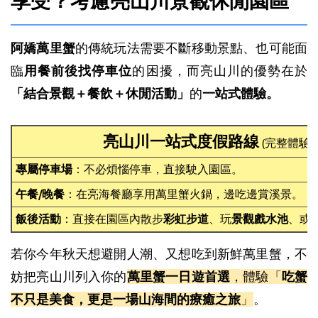
享受？考慮亮山川景觀休閒園區
阿嬌萬里蟹
的傳統玩法需要不斷移動景點、也可能面
臨
用餐前後找停車位
的困擾，而亮山川的優勢在於
「結合景觀＋餐飲＋休閒活動」
的
一站式體驗。
亮山川一站式度假路線
(完整體驗)
專屬停車場
：不必煩惱停車，直接駛入園區。
午餐/晚餐
：在亮海餐廳享用萬里蟹火鍋，邊吃邊賞溪景。
飯後活動
：直接在園區內散步
彩虹步道
、玩
景觀戲水池
、或
若你今年秋天想避開人潮、又想吃到新鮮萬里蟹，不
妨把亮山川列入你的
萬里蟹一日遊首選
，體驗「
吃蟹
不只是美食，更是一場山海間的療癒之旅
」
。