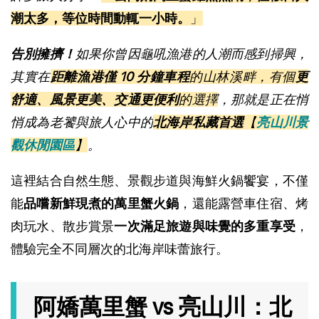
潮太多，等位時間動輒一小時。
」
告別擁擠！
如果你曾因龜吼漁港的人潮而感到掃興，
其實在
距離漁港僅
10 分鐘車程
的山林溪畔，有個
更
舒適、風景更美、交通更便利
的選擇
，那就是正在悄
悄成為老饕與旅人心中的
北海岸私藏首選
【
亮山川景
觀休閒園區
】
。
這裡結合自然生態、景觀步道與海鮮火鍋饗宴，不僅
能
品嚐新鮮現煮的萬里蟹火鍋
，還能露營車住宿、烤
肉玩水、散步賞景
一次滿足旅遊與味覺的多重享受
，
體驗完全不同層次的北海岸味蕾旅行。
阿嬌萬里蟹 vs 亮山川：北