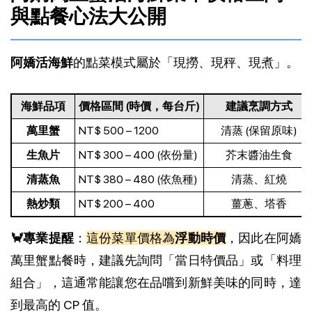
與點餐心法大公開
阿嬌活海鮮
的點菜模式屬於「現撈、現秤、現煮」。
海鮮品項
價格區間 (時價，每台斤)
建議烹調方式
萬里蟹
NT$ 500 – 1200
清蒸 (保留原味)
生魚片
NT$ 300 – 400 (依份量)
芥末醬油生食
清蒸魚
NT$ 380 – 480 (依魚種)
清蒸、紅燒
熱炒類
NT$ 200 – 400
薑蔥、塔香
🦀專業提醒
：
這份菜單價格為
浮動時價
，因此在阿嬌
萬里蟹點餐時，建議先詢問「當日特價品」或「料理
組合」，這通常能讓您在品嚐到新鮮美味的同時，達
到最高的 CP 值。