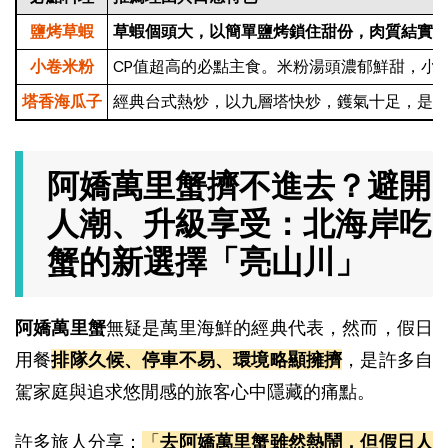
鹽烤草蝦
草蝦個頭大，以簡單鹽烤鎖住甜份，肉質結實Q
小卷米粉
CP值超高的必點主食。米粉湯頭濃郁鮮甜，小
塔香海瓜子
經典台式熱炒，以九層塔快炒，鑊氣十足，是
阿嬌萬里蟹擠不進去？避開
人潮、升級享受：北海岸吃
蟹的新選擇「亮山川」
阿嬌萬里蟹
無疑是萬里海鮮的經典代表，然而，假日
用餐
排隊久候、停車不易、環境略顯擁擠
，是許多自
駕家庭與追求悠閒感的旅客心中隱藏的痛點。
許多旅人分享：
「
去阿嬌萬里蟹雖然熱鬧，但假日人