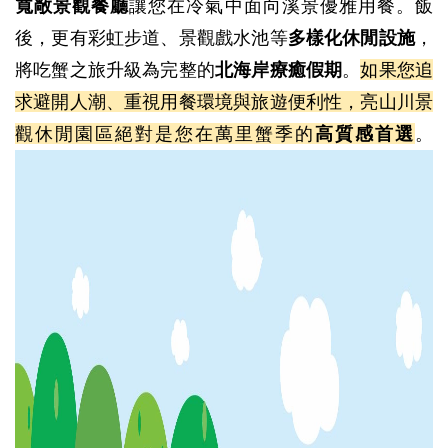
寬敞景觀餐廳
讓您在冷氣中面向溪景優雅用餐。飯
後，更有彩虹步道、景觀戲水池等
多樣化休閒設施
，
將吃蟹之旅升級為完整的
北海岸療癒假期
。
如果您追
求避開人潮、重視用餐環境與旅遊便利性，亮山川景
觀休閒園區絕對是您在萬里蟹季的
高質感首選
。