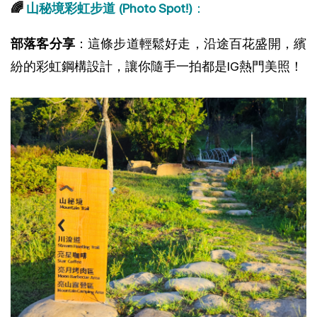
🌈
山秘境彩虹步道 (Photo Spot!)
：
部落客分享
：這條步道輕鬆好走，沿途百花盛開，繽
紛的彩虹鋼構設計，讓你隨手一拍都是IG熱門美照！