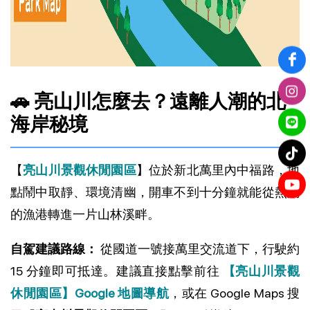
🚗 亮山川怎麼去？遠離人潮的北
海岸秘境
【
亮山川景觀休閒園區
】位於新北萬里內中福路，地
點鬧中取靜、環境清幽，開車不到十分鐘就能從熱鬧
的漁港轉進一片山林溪畔。
自駕建議路線：
從國道一號接萬里交流道下，行駛約
15 分鐘即可抵達。建議直接點擊前往
【亮山川景觀
休閒園區】Google 地圖導航
，或在 Google Maps 搜