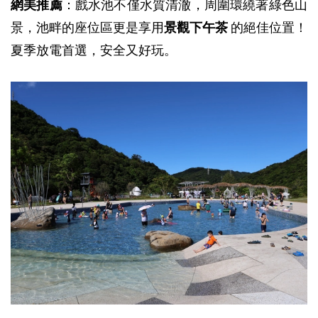
網美推薦
：戲水池不僅水質清澈，周圍環繞著綠色山
景，池畔的座位區更是享用
景觀下午茶
的絕佳位置！
夏季放電首選，安全又好玩。