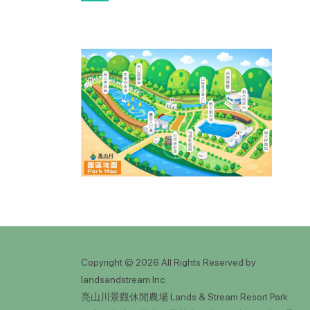
Copyright © 2026 All Rights Reserved by
landsandstream Inc.
亮山川景觀休閒農場 Lands & Stream Resort Park