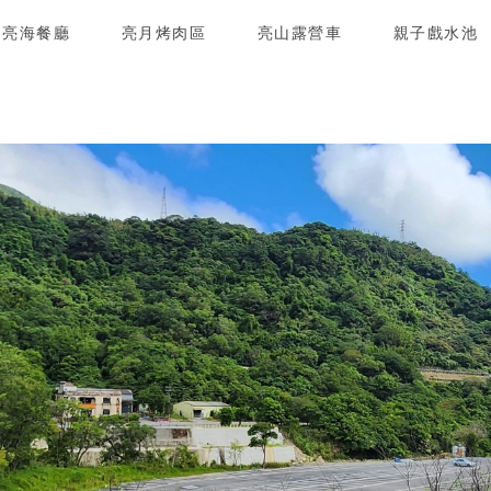
亮海餐廳
亮月烤肉區
亮山露營車
親子戲水池