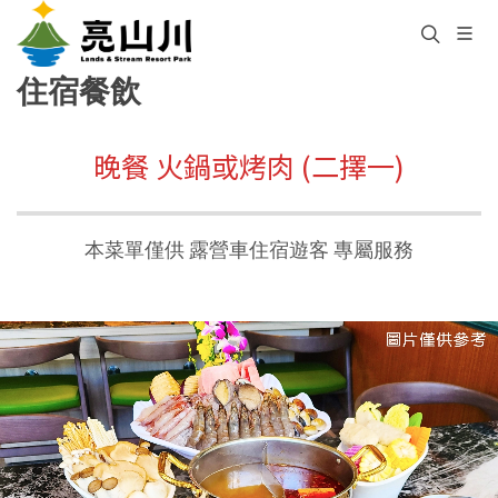
住宿餐飲
晚餐 火鍋或烤肉 (二擇一)
本菜單僅供 露營車住宿遊客 專屬服務