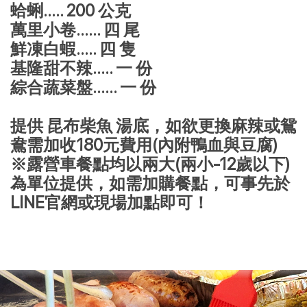
蛤蜊..... 200 公克
萬里小卷...... 四 尾
鮮凍白蝦..... 四 隻
基隆甜不辣..... 一 份
綜合蔬菜盤...... 一 份
提供 昆布柴魚 湯底，如欲更換麻辣或鴛
鴦需加收180元費用(內附鴨血與豆腐)
※露營車餐點均以兩大(兩小-12歲以下)
為單位提供，如需加購餐點，可事先於
LINE官網或現場加點即可！