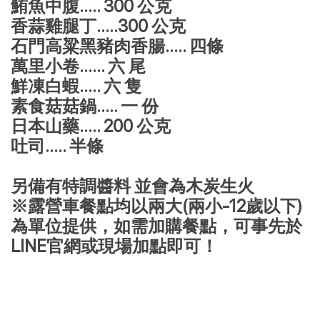
鮪魚中腹..... 300 公克
香蒜雞腿丁.....300 公克
石門高粱黑豬肉香腸..... 四條
萬里小卷...... 六 尾
鮮凍白蝦..... 六 隻
素食菇菇鍋..... 一 份
日本山藥..... 200 公克
吐司..... 半條
另備有特調醬料 並會為木炭生火
※露營車餐點均以兩大(兩小-12歲以下)
為單位提供，如需加購餐點，可事先於
LINE官網或現場加點即可！